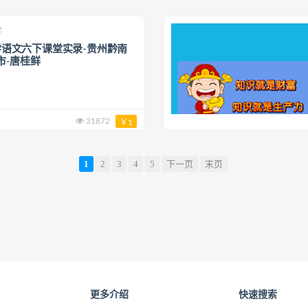
学
语文六下课堂实录-贵州黔南
市-唐桂鲜
31872
￥1
1
2
3
4
5
下一页
末页
更多介绍
快速搜索