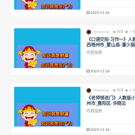
2023-11-26
lixiaoyong
网课
小
《口语交际·习作一》人
西梧州市_蒙山县-潘少丽
内容加密
2023-11-26
lixiaoyong
网课
小
《老师领进门》人教版小
州市_惠阳区-许晓云
内容加密
2023-11-26