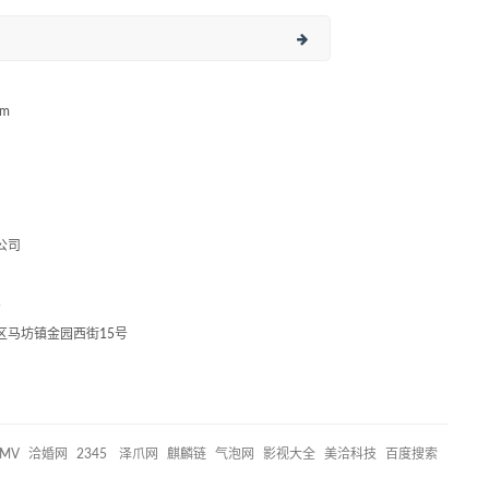
om
公司
5
区马坊镇金园西街15号
MV
洽婚网
2345
泽爪网
麒麟链
气泡网
影视大全
美洽科技
百度搜索