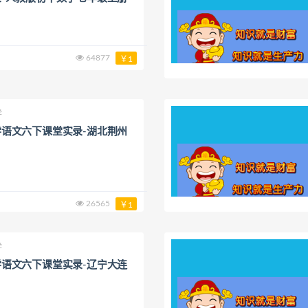
64877
￥1
学
语文六下课堂实录-湖北荆州
26565
￥1
学
语文六下课堂实录-辽宁大连