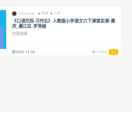
lixiaoyong
网课
小学
《口语交际·习作五》人教版小学语文六下课堂实录-重
庆_綦江区-罗秀丽
内容加密
2023-11-26
53346
￥1