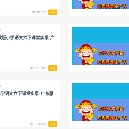
38719
￥1
学
教版小学语文六下课堂实录-广
111783
￥1
学
学语文六下课堂实录-广东惠
113204
￥1