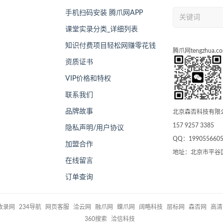
手机扫码安装 腾爪网APP
课堂实录分类_详细列表
知识付费项目轻松网赚零花钱
腾爪网tengzhua.c
资质证书
VIP价格和特权
联系我们
品牌故事
北京森否科技有限
157 9257 3385
隐私声明/用户协议
QQ：199055660
加盟合作
地址：北京市平谷
在线留言
订单查询
1收录网
234导航
网页客服
洽云网
融爪网
蝶爪网
阔略科技
层标网
森否网
高清
360搜索
洽信科技