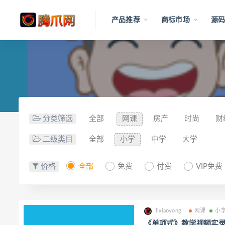
产品推荐
商标市场
源码
分类筛选
全部
网课
房产
时尚
财
二级类目
全部
小学
中学
大学
价格
全部
免费
付费
VIP免费
lixiaoyong
网课
小
《单项式》教学视频实录