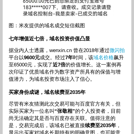
图：米友提供的域名成交短信截图
七年增值近七倍，域名投资价值凸显
据业内人士透露，wenxin.cn 曾在2018年通过
微闪拍
平台以
9600元
成交。经过
7年
时间，该
域名价格
飙升
至65000元，实现了
近7倍
的价值增长。这一案例再
次印证了优质域名作为数字资产所具有的保值与增
值潜力，为域名投资市场注入了信心。
买家身份成谜，域名续费至2035年
尽管有米友猜测此次交易可能与百度官方有关，但
实际买家为一位名叫
“张敬相”
的个人投资者，目前
尚无法确定其是否与百度存在关联。值得注意的
是，交易完成后，该域名已被直接
续费至2035年
，
显示出买家对域名长期持有的明确意图，也可能意