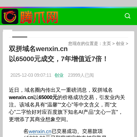
您现在的位置是：
主页
>
创业
>
双拼域名wenxin.cn
以65000元成交，7年增值近7倍！
2025-12-03 09:07:11
创业
23999人已阅
近日，域名圈内传出又一重磅消息，双拼域名
wenxin.cn
以
65000元
的价格成功交易，引发业内关
注。该域名具有“温馨”“文心”等中文含义，而“文
心”二字恰好对应百度旗下知名AI产品“文心一言”，
更增添了其商业想象空间。