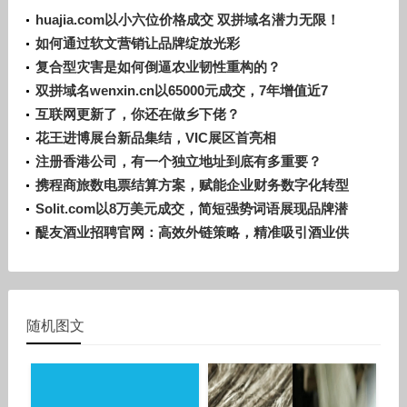
huajia.com以小六位价格成交 双拼域名潜力无限！
如何通过软文营销让品牌绽放光彩
复合型灾害是如何倒逼农业韧性重构的？
双拼域名wenxin.cn以65000元成交，7年增值近7
倍！
互联网更新了，你还在做乡下佬？
花王进博展台新品集结，VIC展区首亮相
注册香港公司，有一个独立地址到底有多重要？
携程商旅数电票结算方案，赋能企业财务数字化转型
Solit.com以8万美元成交，简短强势词语展现品牌潜
力
醍友酒业招聘官网：高效外链策略，精准吸引酒业供
应链人才
随机图文