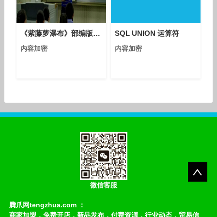
前，首批展品已顺利过关，
各参展商正陆续加紧展区布
置。在众多参展商中，连续
《紫藤萝瀑布》部编版语文七年级下册课堂教学视频实录-执教老师-付保林
SQL UNION 运算符
三年参展的 M
内容加密
内容加密
微信客服
腾爪网tengzhua.com ：
商家加盟，免费开店，新品发布，付费资源，行业动态，贸易信