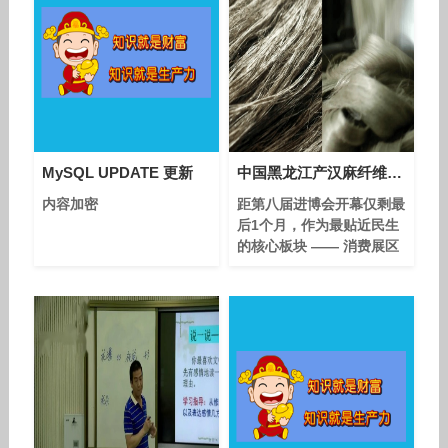
MySQL UPDATE 更新
中国黑龙江产汉麻纤维兼具透气与抗菌特性
内容加密
距第八届进博会开幕仅剩最
后1个月，作为最贴近民生
的核心板块 —— 消费展区
已进入布展冲刺阶段。从进
博会组委会获悉，第八届进
博会企业商业展签约总面积
已超 33 万平方米，消费品
展区规模持续扩大，其中汇
聚了全球家居、美妆、食品
等领域的国际品牌与展商，
一场 “逛全球、享品质” 的
消费盛宴即将启幕。 目