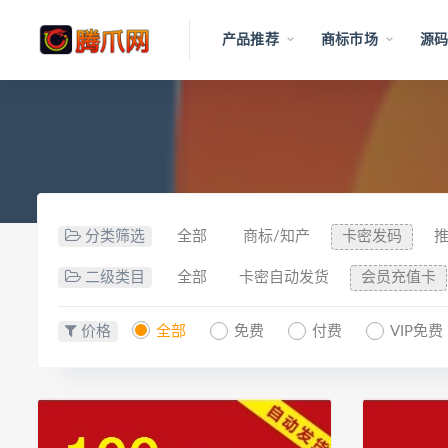
产品推荐
商标市场
源码
分类筛选
全部
商标/知产
卡密发码
二级类目
全部
卡密自动发货
会员充值卡
价格
全部
免费
付费
VIP免费