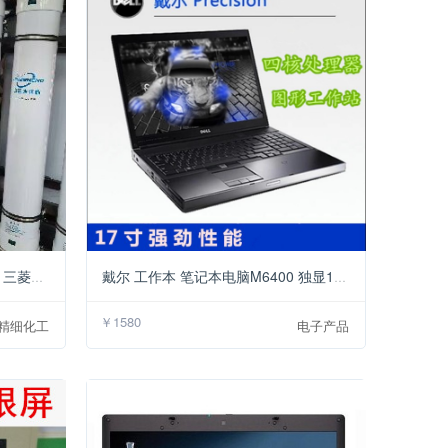
￥70
￥1580
中空纤维膜 MBR 超滤膜 平板膜 三菱膜 进口膜无缝替换
戴尔 工作本 笔记本电脑M6400 独显17寸 独立显卡 大本 大本 大本
￥1580
精细化工
电子产品