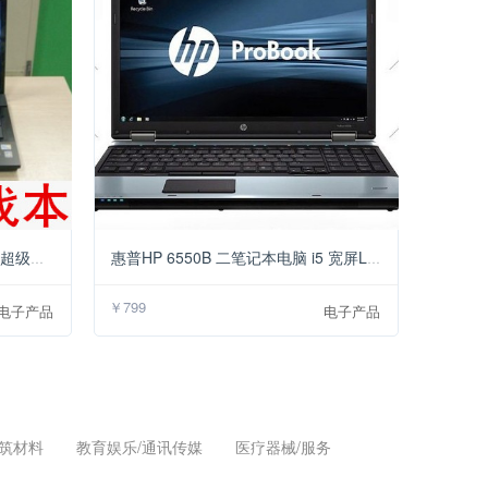
￥1500
￥799
HP4720S笔记本四核芯I5处理器超级独立游戏本17寸大宽屏
惠普HP 6550B 二笔记本电脑 i5 宽屏LED15.6寸 办公 商务 上网本
￥799
电子产品
电子产品
建筑材料
教育娱乐/通讯传媒
医疗器械/服务