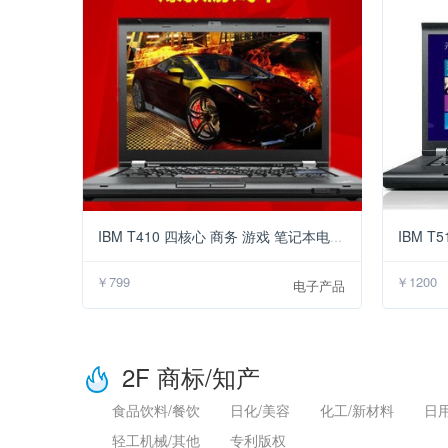
￥799
IBM T410 四核心 商务 游戏 笔记本电脑 14寸
￥799
￥1200
电子产品
2F 商标/知产
食品饮料/餐饮
日化/美容
化工/新材料
日
轻工机械/其他
专利版权