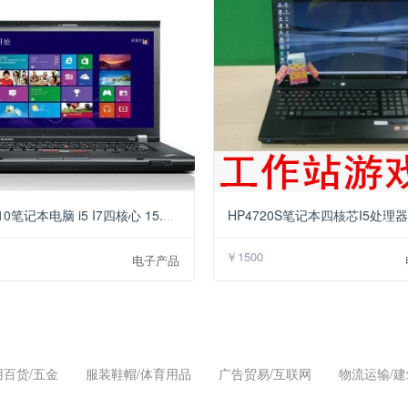
￥1200
IBM T510笔记本电脑 i5 I7四核心 15.6 商务游戏道选
￥1500
电子产品
用百货/五金
服装鞋帽/体育用品
广告贸易/互联网
物流运输/