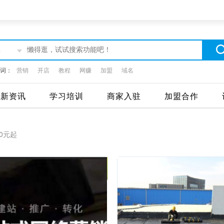
部
词：
营销
开店
教程
网赚
加盟
域名
最新资讯
学习培训
商家入驻
加盟合作
0元起